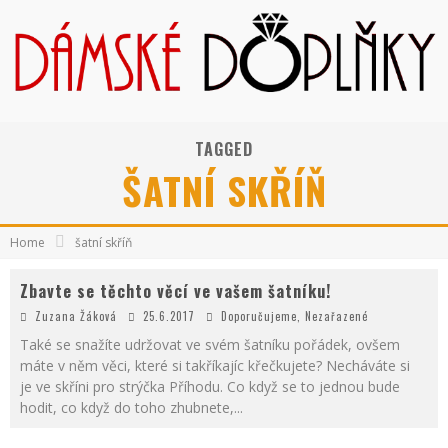
TAGGED
ŠATNÍ SKŘÍŇ
Home
šatní skříň
Zbavte se těchto věcí ve vašem šatníku!
Zuzana Žáková
25.6.2017
Doporučujeme
,
Nezařazené
Také se snažíte udržovat ve svém šatníku pořádek, ovšem
máte v něm věci, které si takříkajíc křečkujete? Necháváte si
je ve skříni pro strýčka Příhodu. Co když se to jednou bude
hodit, co když do toho zhubnete,
...