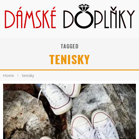
TAGGED
TENISKY
Home
tenisky