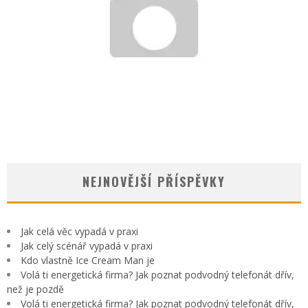
ČASOVĚ NENÁROČNÉ VEČERNÍ NÁVYKY, KTERÉ PROSPĚJÍ ZDRAVÍ, SPÁNKU I CELKOVÉ
POHODĚ
Jan Neckář
25.3.2026
NEJNOVĚJŠÍ PŘÍSPĚVKY
Jak celá věc vypadá v praxi
Jak celý scénář vypadá v praxi
Kdo vlastně Ice Cream Man je
Volá ti energetická firma? Jak poznat podvodný telefonát dřív,
než je pozdě
Volá ti energetická firma? Jak poznat podvodný telefonát dřív,