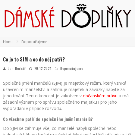
Home
Doporučujeme
Co je to SJM a co do něj patří?
Jan Neckář
20.12.2024
Doporučujeme
Společné jmění manželů (SJM) je majetkový režim, který vzniká
uzavřením manželství a zahrnuje majetek a závazky nabyté za
jeho trvání. Tento koncept je zakotven v
občanském právu
a má
zásadní význam pro správu společného majetku i pro jeho
vypořádání v případě rozvodu.
Co všechno patří do společného jmění manželů?
Do SJM se zahrnuje vše, co manželé nabyli společně nebo
jednotlivě během trvání manželství. Mezi nejčastější příklady patří