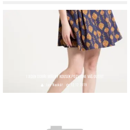
I JEDEN DOBŘE MÍŘENÝ KOUSEK POZVEDNE VÁŠ OUTFIT
Jan Neckář
12.12.2019