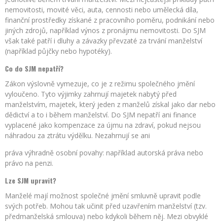
nemovitosti, movité věci, auta, cennosti nebo umělecká díla,
finanční prostředky získané z pracovního poměru, podnikání nebo
jiných zdrojů, například výnos z pronájmu nemovitosti. Do SJM
však také patří i dluhy a závazky převzaté za trvání manželství
(například půjčky nebo hypotéky).
Co do SJM nepatří?
Zákon výslovně vymezuje, co je z režimu společného jmění
vyloučeno. Tyto výjimky zahrnují majetek nabytý před
manželstvím, majetek, který jeden z manželů získal jako dar nebo
dědictví a to i během manželství. Do SJM nepatří ani finance
vyplacené jako kompenzace za újmu na zdraví, pokud nejsou
náhradou za ztrátu výdělku. Nezahrnují se ani
práva výhradně osobní povahy: například autorská práva nebo
právo na penzi.
Lze SJM upravit?
Manželé mají možnost společné jmění smluvně upravit podle
svých potřeb. Mohou tak učinit před uzavřením manželství (tzv.
předmanželská smlouva) nebo kdykoli během něj. Mezi obvyklé