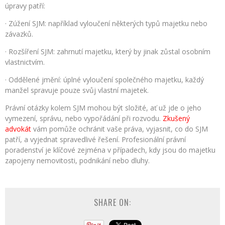
úpravy patří:
· Zúžení SJM: například vyloučení některých typů majetku nebo
závazků.
· Rozšíření SJM: zahrnutí majetku, který by jinak zůstal osobním
vlastnictvím.
· Oddělené jmění: úplné vyloučení společného majetku, každý
manžel spravuje pouze svůj vlastní majetek.
Právní otázky kolem SJM mohou být složité, ať už jde o jeho
vymezení, správu, nebo vypořádání při rozvodu.
Zkušený
advokát
vám pomůže ochránit vaše práva, vyjasnit, co do SJM
patří, a vyjednat spravedlivé řešení. Profesionální právní
poradenství je klíčové zejména v případech, kdy jsou do majetku
zapojeny nemovitosti, podnikání nebo dluhy.
SHARE ON: