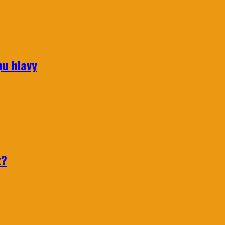
pu hlavy
t?