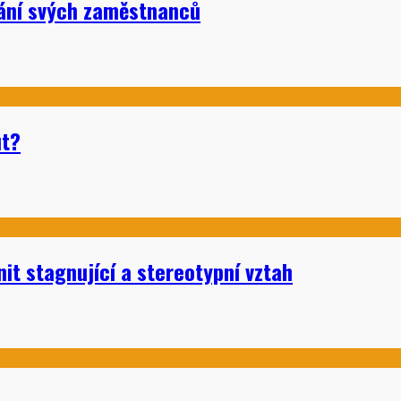
kání svých zaměstnanců
ut?
it stagnující a stereotypní vztah