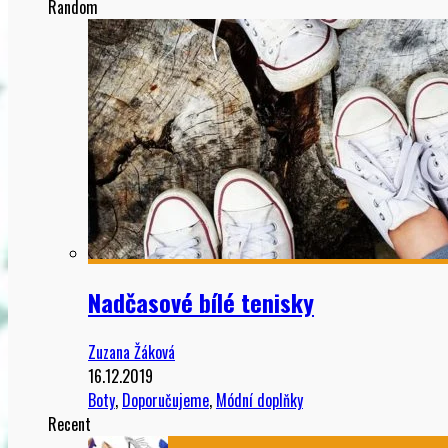
Random
Nadčasové bílé tenisky
Zuzana Žáková
16.12.2019
Boty
,
Doporučujeme
,
Módní doplňky
Recent