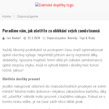
Home
Doporučujeme
Poradíme vám, jak ušetříte za oblékání svých zaměstnanců
Jan Neckář
23.2.2024
Doporučujeme
,
Novinky
,
Tipy & Rady
Každý šikovný podnikatel se postupem času snaží optimalizovat
úplně všechny výdaje. Nepřehlíží přitom ani ty nejmenší dílky
skládačky. Spousta majitelů firem dělá při odívání zaměstnanců
úplně stejnou chybu. Kvůli ní vyhodí klidně i desítky tisíc korun
ročně. Jakou?
Ušetřete desítky procent
Jezdíte nakupovat oblečení do maloobchodních prodejen ve svém
městě? Možná máte dokonce i nějakou zákaznickou kartičku, díky
níž „ušetříte“ několik málo procent z každého nákupu. Pokud se v
tomto textu vidíte, je na čase začít něco dělat jinak.