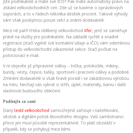
Jste podnikatelé a máte své IČO? Pak máte automaticky právo na
získání velkoobchodních cen. Zde už se bavíme o opravdových
úsporách, a to v řádech několika desítek procent. Takové výhody
vám však poskytnou pouze velcí a známí dodavatelé.
Mezi ně patří třeba oblíbený velkoobchod
Xfer
, jenž se zaměřuje
právě na služby pro podnikatele. Na základě rychlé a snadné
registrace (stačí vyplnit své kontaktní údaje a IČO) vám odemknou
přístup do velkoobchodní zákaznické sekce. Stačí počkat na
potvrzovací e-mail.
V ní objevíte již připravené oděvy – trička, polokošile, mikiny,
bundy, vesty, čepice, tašky, sportovní i pracovní oděvy a podobně.
Zmínění dodavatelé si však hravě poradí i se zakázkovou výrobou
na míru. Nechají vás vybrat si střih, úplet, materiály, barvu i další
vlastnosti budoucího oblečení.
Podívejte se sami
Daný
textil velkoobchod
samozřejmě zařizuje i nažehlování,
sítotisk a digitální potisk libovolného designu. Vaši zaměstnanci
přece jen musí působit reprezentativně. To platí obzvlášť v
případě, kdy se pohybují mezi lidmi.