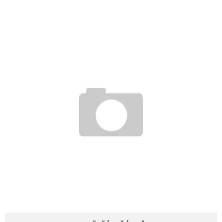
PROČ POUŽÍVAT PRODUKTY O INTIMNÍ PÉČI V BIO KVALITĚ?
Jan Neckář
20.2.2024
NÁŠ PŘÍBĚH – JAK NÁM REALISTICKÁ PANNA ZMĚNILA ŽIVOT
Jan Neckář
9.7.2020