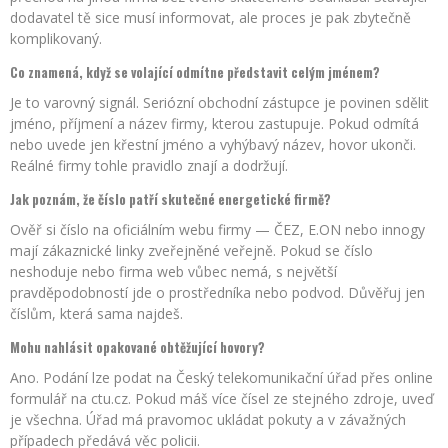
dodavatel tě sice musí informovat, ale proces je pak zbytečně
komplikovaný.
Co znamená, když se volající odmítne představit celým jménem?
Je to varovný signál. Seriózní obchodní zástupce je povinen sdělit
jméno, příjmení a název firmy, kterou zastupuje. Pokud odmítá
nebo uvede jen křestní jméno a vyhýbavý název, hovor ukonči.
Reálné firmy tohle pravidlo znají a dodržují.
Jak poznám, že číslo patří skutečné energetické firmě?
Ověř si číslo na oficiálním webu firmy — ČEZ, E.ON nebo innogy
mají zákaznické linky zveřejněné veřejně. Pokud se číslo
neshoduje nebo firma web vůbec nemá, s největší
pravděpodobností jde o prostředníka nebo podvod. Důvěřuj jen
číslům, která sama najdeš.
Mohu nahlásit opakované obtěžující hovory?
Ano. Podání lze podat na Český telekomunikační úřad přes online
formulář na ctu.cz. Pokud máš více čísel ze stejného zdroje, uveď
je všechna. Úřad má pravomoc ukládat pokuty a v závažných
případech předává věc policii.