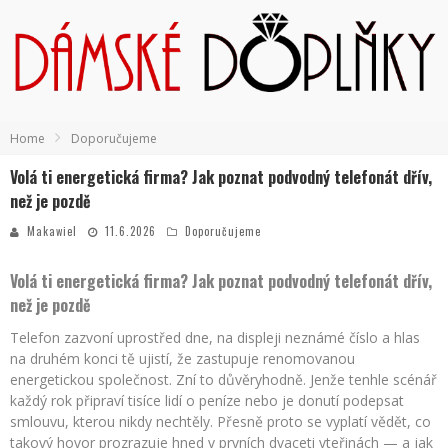
Home
Doporučujeme
Volá ti energetická firma? Jak poznat podvodný telefonát dřív,
než je pozdě
Makawiel
11.6.2026
Doporučujeme
Volá ti energetická firma? Jak poznat podvodný telefonát dřív,
než je pozdě
Telefon zazvoní uprostřed dne, na displeji neznámé číslo a hlas
na druhém konci tě ujistí, že zastupuje renomovanou
energetickou společnost. Zní to důvěryhodně. Jenže tenhle scénář
každý rok připraví tisíce lidí o peníze nebo je donutí podepsat
smlouvu, kterou nikdy nechtěly. Přesně proto se vyplatí vědět, co
takový hovor prozrazuje hned v prvních dvaceti vteřinách — a jak