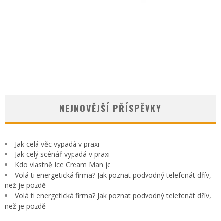
OCHRANU VAŠÍ DOMÁCNOSTI PŘED ŽIVLY NENÍ RADNO PODCEŇOVAT. BOJÍTE SE
BLESKU?
Jan Neckář
25.8.2022
BOTY ESPADRILKY SI ZAMILUJE KAŽDÝ, I VY
Jan Neckář
11.12.2019
NEJNOVĚJŠÍ PŘÍSPĚVKY
Jak celá věc vypadá v praxi
Jak celý scénář vypadá v praxi
Kdo vlastně Ice Cream Man je
Volá ti energetická firma? Jak poznat podvodný telefonát dřív,
než je pozdě
Volá ti energetická firma? Jak poznat podvodný telefonát dřív,
než je pozdě