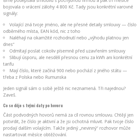
Brně podepsala smlouvu s pochybnou firmou a pak tři měsíce
bojovala o vrácení zálohy 4 800 Kč. Tady jsou konkrétní varovné
signály:
Volající zná tvoje jméno, ale ne přesné detaily smlouvy — číslo
odběrného místa, EAN kód, nic z toho
Naléhají na okamžité rozhodnutí nebo „výhodu platnou jen
dnes“
Odmítají poslat cokoliv písemně před uzavřením smlouvy
Slibují úsporu, ale nesdělí přesnou cenu za kWh ani konkrétní
tarifu
Mají číslo, které začíná 900 nebo pochází z jiného státu —
třeba z Polska nebo Rumunska
Jeden signál sám o sobě ještě nic neznamená. Tři najednou?
Zaveš.
Co se děje s tvými daty po hovoru
Část podvodných hovorů nemá za cíl rovnou smlouvu. Chtějí jen
potvrdit, že číslo je aktivní a že jsi ochotná mluvit. Pak tvoje číslo
prodají dalším volajícím. Takže jediný „nevinný“ rozhovor může
nastartovat měsíce obtěžování.