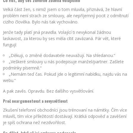
Co říct, aby ses zdvořile zbavila volajícího
Velká část žen, s nimiž jsem o tom mluvila, přiznává, že hlavní
problém není strach ze smlouvy, ale nepříjemný pocit z odmítnutí
cizího člověka. Bylo nás tak vychováno.
Jenže tady platí jiná pravidla. Volající ti nevykonal žádnou
laskavost, za kterou by ses měla cítit zavázaná. Pár vět, které
fungují:
„Děkuji, o změně dodavatele neuvažuji. Na shledanou.“
„Veškeré smlouvy u nás podepisuje manžel/partner. Zašlete
podmínky písemně.“
„Nemám teď čas. Pokud jde o legitimní nabídku, najdu vás na
webu.“
A pak zavěs. Opravdu. Bez dalšího vysvětlování.
Proč neargumentovat a nevysvětlovat
Zkušení telefonní obchodníci jsou trénovaní na námitky. Čím více
mluvíš, tím více příležitostí dostávají. Krátká odpověď a zavěšení
je spíš ochrana než nezdvořilost.
Co dělat, když už jsi smlouvu podepsala