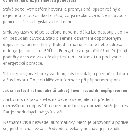
Stává se to. Atmosféra hovoru je promyšlená, spěch reálný a
najednou jsi odsouhlasila něco, co jsi neplánovala. Není důvod k
panice — česká legislativa tě chrání.
Smlouvy uzavřené po telefonu nebo na dálku lze odstoupit do 14
dní bez udání důvodu. Stačí písemné oznámení doporučeným
dopisem na adresu firmy. Pokud firma neexistuje nebo adresa
nefunguje, kontaktuj ERÚ — Energetický regulační úřad. Přijímají
podněty a v roce 2023 řešili přes 1 200 stížností na pochybné
energetické poradce.
Schovej si výpis z banky za dobu, kdy tě volali, a poznač si datum
a čas hovoru. To jsou klíčové informace při případném sporu.
Jak si nastavit rutinu, aby tě takový hovor nezastihl nepřipravenou
Zní to možná jako zbytečná péče o sebe, ale mít předem
rozmyšlenou odpověď na neznámé hovory opravdu snižuje stres.
Pár jednoduchých návyků stačí.
Neznámá čísla nezvedej automaticky. Nech je prozvonit a podívej
se, jestli nechají vzkaz. Podvodníci vzkazy nechávají jen zřídka.