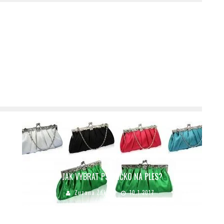
JAK VYBRAT PSANÍČKO NA PLES?
Zuzana Žáková
10.1.2017