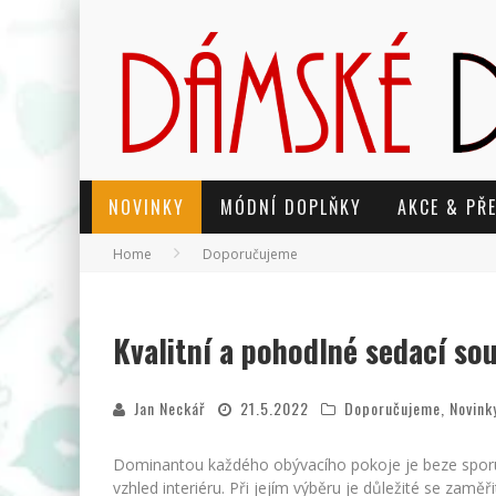
NOVINKY
MÓDNÍ DOPLŇKY
AKCE & PŘ
Home
Doporučujeme
Kvalitní a pohodlné sedací so
Jan Neckář
21.5.2022
Doporučujeme
,
Novink
Dominantou každého obývacího pokoje je beze sporu
vzhled interiéru. Při jejím výběru je důležité se zamě