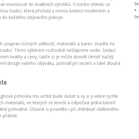
te
atí investovat do kvalitních výrobků. V tomto ohledu se
u tradicí, která přichází s novou kolekcí moderních a
te
u do každého obývacího pokoje.
ch souprav různých velikostí, materiálů a barev. Vsaďte na
radicí. Tímto výběrem rozhodně nešlápnete vedle. Sedací
m kvality a ceny, takže si je může dovolit téměř každý.
í design vašeho obýváku, pohodlí při sezení a také dlouhá
ete
ová pohovka mu určitě bude slušet a vy si ji velice rychle
ých materiálů, ve kterých se lenoší a odpočívá jedna báseň.
ě pohodlné. Úžasně si posedíte i při zhlédnutí oblíbeného
e přátele.