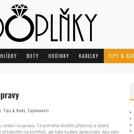
EHLÍDKY
BOTY
HODINKY
KABELKY
TIPY & RA
upravy
y
,
Tipy & Rady
,
Zajímavosti
 sedací souprava. Ta pomáhá utvářet příjemný a útulný
řit především na komfort, ale také kvalitní zpracování. Aby vám