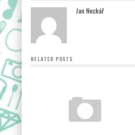
Jan Neckář
RELATED POSTS
REFLEXNÍ PRVKY VIDITELNĚ CHRÁNÍ PŘED NEHODOU