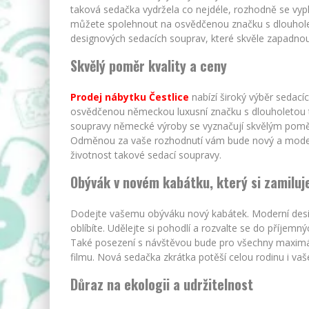
taková sedačka vydržela co nejdéle, rozhodně se vypl
můžete spolehnout na osvědčenou značku s dlouholeto
designových sedacích souprav, které skvěle zapadno
Skvělý poměr kvality a ceny
Prodej nábytku Čestlice
nabízí široký výběr sedací
osvědčenou německou luxusní značku s dlouholetou t
soupravy německé výroby se vyznačují skvělým poměre
Odměnou za vaše rozhodnutí vám bude nový a modern
životnost takové sedací soupravy.
Obývák v novém kabátku, který si zamiluj
Dodejte vašemu obýváku nový kabátek. Moderní design
oblíbíte. Udělejte si pohodlí a rozvalte se do příjemn
Také posezení s návštěvou bude pro všechny maximáln
filmu. Nová sedačka zkrátka potěší celou rodinu i vaš
Důraz na ekologii a udržitelnost