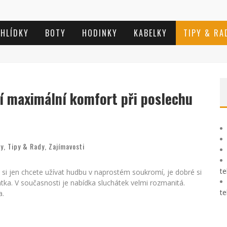
EHLÍDKY
BOTY
HODINKY
KABELKY
TIPY & RA
í maximální komfort při poslechu
ky
,
Tipy & Rady
,
Zajímavosti
te
 si jen chcete užívat hudbu v naprostém soukromí, je dobré si
ka. V současnosti je nabídka sluchátek velmi rozmanitá.
te
a.