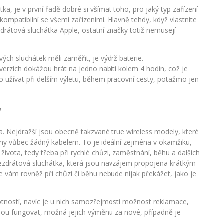
ka, je v první řadě dobré si všímat toho, pro jaký typ zařízení
ompatibilní se všemi zařízeními. Hlavně tehdy, když vlastníte
zdrátová sluchátka Apple, ostatní značky totiž nemusejí
ých sluchátek měli zaměřit, je výdrž baterie.
 verzích dokážou hrát na jedno nabití kolem 4 hodin, což je
no užívat při delším výletu, během pracovní cesty, potažmo jen
y
na. Nejdražší jsou obecně takzvané true wireless modely, které
eny vůbec žádný kabelem. To je ideální zejména v okamžiku,
života, tedy třeba při rychlé chůzi, zaměstnání, běhu a dalších
bezdrátová sluchátka, která jsou navzájem propojena krátkým
 vám rovněž při chůzi či běhu nebude nijak překážet, jako je
otností, navíc je u nich samozřejmostí možnost reklamace,
nou fungovat, možná jejich výměnu za nové, případně je