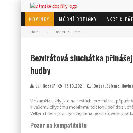
NOVINKY
MÓDNÍ DOPLŇKY
AKCE & PŘ
Home
Doporučujeme
Bezdrátová sluchátka přinášej
hudby
Jan Neckář
13.10.2021
Doporučujeme
,
Novin
V okamžiku, kdy jste na cestách, procházce, případně
k vašemu chytrému mobilnímu telefonu pořídit sluchát
Velkým hitem jsou nyní zejména bezdrátová sluchátk
Pozor na kompatibilitu