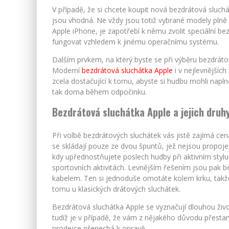
V případě, že si chcete koupit nová bezdrátová sluchát
jsou vhodná. Ne vždy jsou totiž vybrané modely plně k
Apple iPhone, je zapotřebí k němu zvolit speciální be
fungovat vzhledem k jinému operačnímu systému.
Dalším prvkem, na který byste se při výběru bezdrátov
Moderní
bezdrátová sluchátka Apple
i v nejlevnějších
zcela dostačující k tomu, abyste si hudbu mohli napl
tak doma během odpočinku.
Bezdrátová sluchátka Apple a jejich druh
Při volbě bezdrátových sluchátek vás jistě zajímá ce
se skládají pouze ze dvou špuntů, jež nejsou propoj
kdy upřednostňujete poslech hudby při aktivním stylu 
sportovních aktivitách. Levnějším řešením jsou pak 
kabelem. Ten si jednoduše omotáte kolem krku, takže
tomu u klasických drátových sluchátek.
Bezdrátová sluchátka Apple se vyznačují dlouhou živ
tudíž je v případě, že vám z nějakého důvodu přesta
prodejce přenechá k opravě.