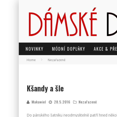
NOVINKY
MÓDNÍ DOPLŇKY
AKCE & PŘ
Home
Nezařazené
Kšandy a šle
Makawiel
28.5.2016
Nezařazené
Do pánského šatníku neodmyslitelně patří hned někol