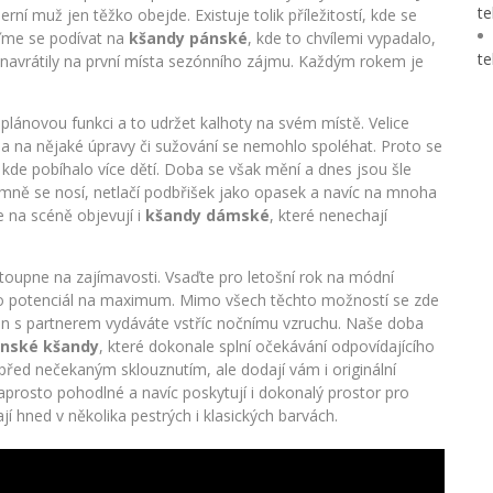
te
ní muž jen těžko obejde. Existuje tolik příležitostí, kde se
jďme se podívat na
kšandy pánské
, kde to chvílemi vypadalo,
te
avrátily na první místa sezónního zájmu. Každým rokem je
plánovou funkci a to udržet kalhoty na svém místě. Velice
i a na nějaké úpravy či sužování se nemohlo spoléhat. Proto se
kde pobíhalo více dětí. Doba se však mění a dnes jsou šle
jemně se nosí, netlačí podbřišek jako opasek a navíc na mnoha
e na scéně objevují i
kšandy dámské
, které nenechají
stoupne na zajímavosti. Vsaďte pro letošní rok na módní
jeho potenciál na maximum. Mimo všech těchto možností se zde
 jen s partnerem vydáváte vstříc nočnímu vzruchu. Naše doba
enské kšandy
, které dokonale splní očekávání odpovídajícího
 před nečekaným sklouznutím, ale dodají vám i originální
prosto pohodlné a navíc poskytují i dokonalý prostor pro
í hned v několika pestrých i klasických barvách.