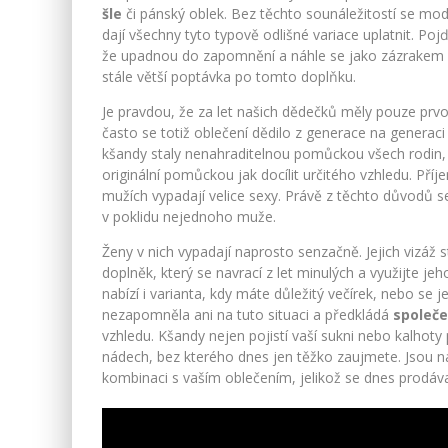
šle
či pánský oblek. Bez těchto sounáležitostí se moder
dají všechny tyto typově odlišné variace uplatnit. Po
že upadnou do zapomnění a náhle se jako zázrakem n
stále větší poptávka po tomto doplňku.
Je pravdou, že za let našich dědečků měly pouze prvo
často se totiž oblečení dědilo z generace na generac
kšandy staly nenahraditelnou pomůckou všech rodin, 
originální pomůckou jak docílit určitého vzhledu. Pří
mužích vypadají velice sexy. Právě z těchto důvodů s
v poklidu nejednoho muže.
Ženy v nich vypadají naprosto senzačně. Jejich vizáž 
doplněk, který se navrací z let minulých a využijte 
nabízí i varianta, kdy máte důležitý večírek, nebo se
nezapomněla ani na tuto situaci a předkládá
společ
vzhledu. Kšandy nejen pojistí vaší sukni nebo kalhoty
nádech, bez kterého dnes jen těžko zaujmete. Jsou na
kombinaci s vaším oblečením, jelikož se dnes prodávaj