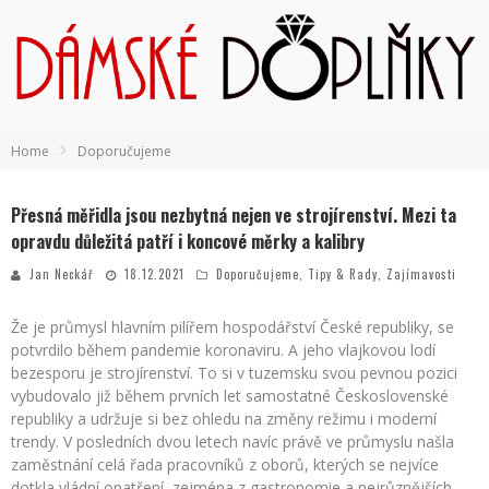
Home
Doporučujeme
Přesná měřidla jsou nezbytná nejen ve strojírenství. Mezi ta
opravdu důležitá patří i koncové měrky a kalibry
Jan Neckář
18.12.2021
Doporučujeme
,
Tipy & Rady
,
Zajímavosti
Že je průmysl hlavním pilířem hospodářství České republiky, se
potvrdilo během pandemie koronaviru. A jeho vlajkovou lodí
bezesporu je strojírenství. To si v tuzemsku svou pevnou pozici
vybudovalo již během prvních let samostatné Československé
republiky a udržuje si bez ohledu na změny režimu i moderní
trendy. V posledních dvou letech navíc právě ve průmyslu našla
zaměstnání celá řada pracovníků z oborů, kterých se nejvíce
dotkla vládní opatření, zejména z gastronomie a nejrůznějších