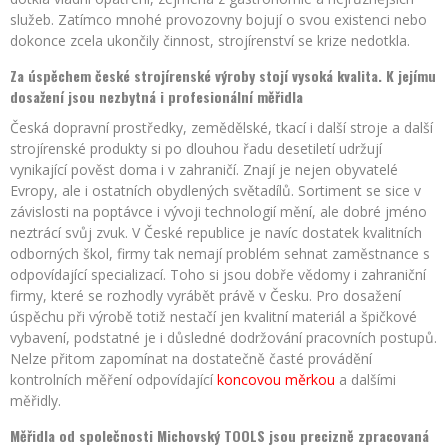
služeb. Zatímco mnohé provozovny bojují o svou existenci nebo
dokonce zcela ukončily činnost, strojírenství se krize nedotkla.
Za úspěchem české strojírenské výroby stojí vysoká kvalita. K jejímu
dosažení jsou nezbytná i profesionální měřidla
Česká dopravní prostředky, zemědělské, tkací i další stroje a další
strojírenské produkty si po dlouhou řadu desetiletí udržují
vynikající pověst doma i v zahraničí. Znají je nejen obyvatelé
Evropy, ale i ostatních obydlených světadílů. Sortiment se sice v
závislosti na poptávce i vývoji technologií mění, ale dobré jméno
neztrácí svůj zvuk. V České republice je navíc dostatek kvalitních
odborných škol, firmy tak nemají problém sehnat zaměstnance s
odpovídající specializací. Toho si jsou dobře vědomy i zahraniční
firmy, které se rozhodly vyrábět právě v Česku. Pro dosažení
úspěchu při výrobě totiž nestačí jen kvalitní materiál a špičkové
vybavení, podstatné je i důsledné dodržování pracovních postupů.
Nelze přitom zapomínat na dostatečně časté provádění
kontrolních měření odpovídající
koncovou měrkou
a dalšími
měřidly.
Měřidla od společnosti Michovský TOOLS jsou precizně zpracovaná