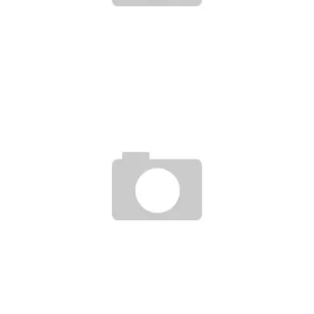
JAK SPRÁVNĚ SKLADOVAT KÁVOVÁ ZRNA, ABY ZŮSTALA ČERSTVÁ? A JAK PEČOVAT O
KÁVOVAR?
Jan Neckář
28.5.2024
JAK V OBCI VYBUDOVAT SPOLEHLIVÝ VAROVNÝ SYSTÉM?
Jan Neckář
31.10.2022