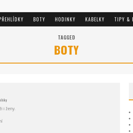
PŘEHLÍDKY
BOTY
HODINKY
KABELKY
TIPY &
TAGGED
BOTY
plňky
i i ženy.
ní