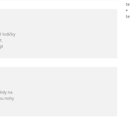
te
te
é lodičky
t.
ýt
ěkdy na
ou nohy