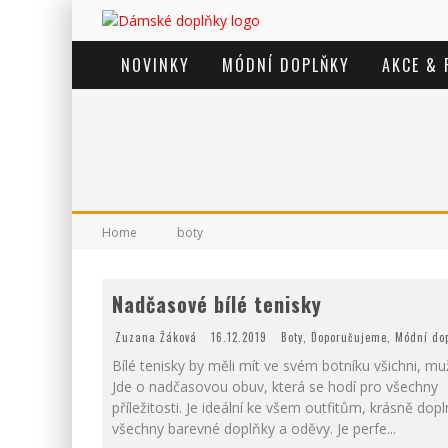
NOVINKY
MÓDNÍ DOPLŇKY
AKCE & 
Home
boty
Nadčasové bílé tenisky
Zuzana Žáková
16.12.2019
Boty
,
Doporučujeme
,
Módní do
Bílé tenisky by měli mít ve svém botníku všichni, muž
Jde o nadčasovou obuv, která se hodí pro všechny
příležitosti. Je ideální ke všem outfitům, krásně dopl
všechny barevné doplňky a oděvy. Je perfe
...