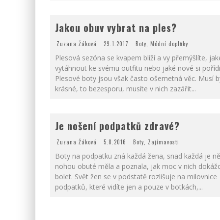
Jakou obuv vybrat na ples?
Zuzana Žáková
29.1.2017
Boty
,
Módní doplňky
Plesová sezóna se kvapem blíží a vy přemýšlíte, jak
vytáhnout ke svému outfitu nebo jaké nové si pořídi
Plesové boty jsou však často ošemetná věc. Musí b
krásné, to bezesporu, musíte v nich zazářit
...
Je nošení podpatků zdravé?
Zuzana Žáková
5.8.2016
Boty
,
Zajímavosti
Boty na podpatku zná každá žena, snad každá je n
nohou obuté měla a poznala, jak moc v nich dokáž
bolet. Svět žen se v podstatě rozlišuje na milovnice
podpatků, které vidíte jen a pouze v botkách,
...