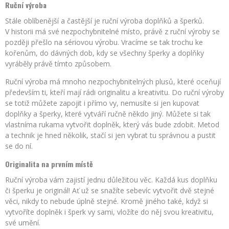
Ruční výroba
Stále oblíbenější a častější je ruční výroba doplňků a šperků.
V historii má své nezpochybnitelné místo, právě z ruční výroby se
později přešlo na sériovou výrobu. Vracíme se tak trochu ke
kořenům, do dávných dob, kdy se všechny šperky a doplňky
vyráběly právě tímto způsobem.
Ruční výroba má mnoho nezpochybnitelných plusů, které oceňují
především ti, kteří mají rádi originalitu a kreativitu. Do ruční výroby
se totiž můžete zapojit i přímo vy, nemusíte si jen kupovat
doplňky a šperky, které vytváří ručně někdo jiný. Můžete si tak
vlastníma rukama vytvořit doplněk, který vás bude zdobit. Metod
a technik je hned několik, stačí si jen vybrat tu správnou a pustit
se do ní.
Originalita na prvním místě
Ruční výroba vám zajistí jednu důležitou věc. Každá kus doplňku
či šperku je originál! Ať už se snažíte sebevíc vytvořit dvě stejné
věci, nikdy to nebude úplně stejné. Kromě jiného také, když si
vytvoříte doplněk i šperk vy sami, vložíte do něj svou kreativitu,
své umění.