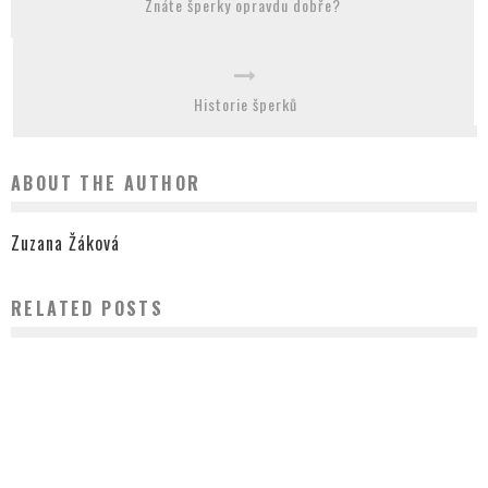
Znáte šperky opravdu dobře?
Historie šperků
ABOUT THE AUTHOR
Zuzana Žáková
RELATED POSTS
VYTVOŘTE SI VLASTNÍ NÁRAMEK
Zuzana Žáková
1.9.2023
ŠPERKY, KTERÉ DOLADÍ JEDNODUCHÉ ŠATY
Zuzana Žáková
22.12.2016